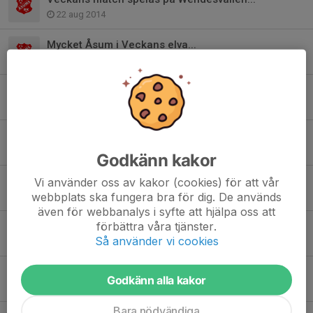
22 aug 2014
Mycket Åsum i Veckans elva...
19 aug 2014
Tobbe i buren...
13 aug 2014
Adam in och Adam ut....
5 aug 2014
Godkänn kakor
Jacob Helgesson tar välförtjänt plats i Allstarlaget!
Vi använder oss av kakor (cookies) för att vår
webbplats ska fungera bra för dig. De används
3 aug 2014
även för webbanalys i syfte att hjälpa oss att
förbättra våra tjänster.
Ogge och Chrille lirar Allstarmatch
Så använder vi cookies
10 jul 2014
Dubbelt Åsum i Veckans elva!
Godkänn alla kakor
18 jun 2014
Bara nödvändiga