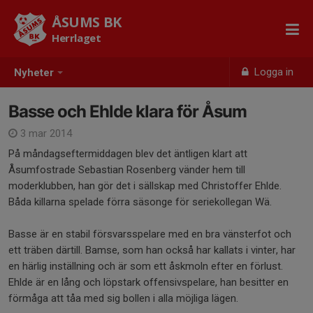
ÅSUMS BK
Herrlaget
Logga in
Nyheter
Basse och Ehlde klara för Åsum
3 mar 2014
På måndagseftermiddagen blev det äntligen klart att
Åsumfostrade Sebastian Rosenberg vänder hem till
moderklubben, han gör det i sällskap med Christoffer Ehlde.
Båda killarna spelade förra säsonge för seriekollegan Wä.
Basse är en stabil försvarsspelare med en bra vänsterfot och
ett träben därtill. Bamse, som han också har kallats i vinter, har
en härlig inställning och är som ett åskmoln efter en förlust.
Ehlde är en lång och löpstark offensivspelare, han besitter en
förmåga att tåa med sig bollen i alla möjliga lägen.