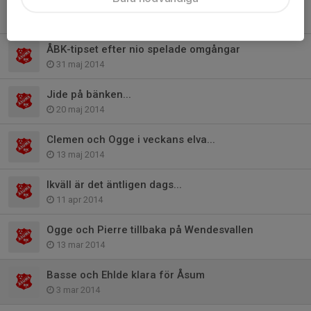
Tre man i Persson elva...
3 jun 2014
ÅBK-tipset efter nio spelade omgångar
31 maj 2014
Jide på bänken...
20 maj 2014
Clemen och Ogge i veckans elva...
13 maj 2014
Ikväll är det äntligen dags...
11 apr 2014
Ogge och Pierre tillbaka på Wendesvallen
13 mar 2014
Basse och Ehlde klara för Åsum
3 mar 2014