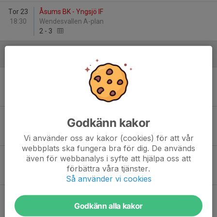
Tor 23
Åsums BK - Yngsjö IF
18:30
Wendesvallen A-plan
2
-
3
Maj
Lör 2
Viby IF - Åsums BK
13:00
Grönängen A-plan
2
-
0
Lör 9
Åsums BK - Edenryds IF
Godkänn kakor
13:00
Wendesvallen A-plan
0
-
3
WO
Vi använder oss av kakor (cookies) för att vår
webbplats ska fungera bra för dig. De används
Tis 19
Åsums BK - Näsby IF
även för webbanalys i syfte att hjälpa oss att
19:00
Wendesvallen A-plan
förbättra våra tjänster.
1
-
5
Så använder vi cookies
Fre 22
Fjälkinge IF - Åsums BK
00:00
Maxilandia IP A-plan
Godkänn alla kakor
3
-
0
WO