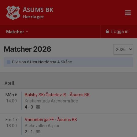
ÅSUMS BK
Herrlaget
Logga in
Matcher
Matcher 2026
Division 6 Herr Nordöstra A Skåne
April
Mån 6
Balsby SK/Österlöv IS - Åsums BK
14:00
Kristianstads Arenaområde
4
-
0
Fre 17
Vanneberga FF - Åsums BK
18:00
Blekevallen A-plan
2
-
1