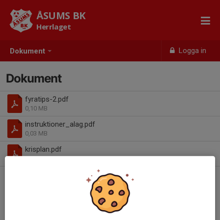
ÅSUMS BK
Herrlaget
Logga in
Dokument
Dokument
fyratips-2.pdf
0,10 MB
instruktioner_alag.pdf
0,03 MB
krisplan.pdf
0,05 MB