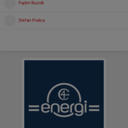
Pajtim Buzolli
Stefan Pralica