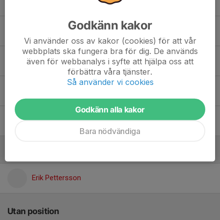
Dionis Hasanaj
Godkänn kakor
Elton Lund
Vi använder oss av kakor (cookies) för att vår
webbplats ska fungera bra för dig. De används
Lorent Zhegrova
även för webbanalys i syfte att hjälpa oss att
förbättra våra tjänster.
Så använder vi cookies
12. Nils Kvist
Godkänn alla kakor
Wilmer Karlsson
Bara nödvändiga
Forwards
Erik Pettersson
Utan position