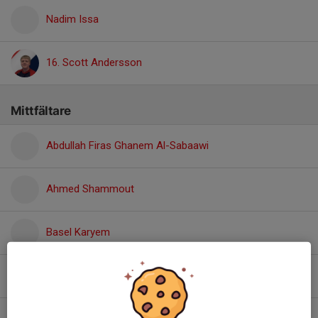
Nadim Issa
16. Scott Andersson
Mittfältare
Abdullah Firas Ghanem Al-Sabaawi
Ahmed Shammout
Basel Karyem
10. Blerdi Behrami