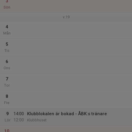
3
Sön
v.19
4
Mån
5
Tis
6
Ons
7
Tor
8
Fre
9
14:00
Klubblokalen är bokad - ÅBK:s tränare
12:00
Lör
Klubbhuset
10