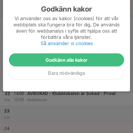
23:00
Sön
Klubbhuset
Godkänn kakor
v.21
Vi använder oss av kakor (cookies) för att vår
18
webbplats ska fungera bra för dig. De används
Mån
även för webbanalys i syfte att hjälpa oss att
förbättra våra tjänster.
19
Så använder vi cookies
Tis
20
Godkänn alla kakor
Ons
Bara nödvändiga
21
Tor
22
14:00
AVBOKAD - Klubblokalen är bokad - Privat
12:00
Fre
Klubbhuset
23
Lör
24