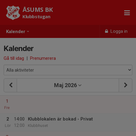
ÅSUMS BK
Klubbstugan
Logga in
Kalender
Kalender
Gå till idag
|
Prenumerera
Maj 2026
1
Fre
2
14:00
Klubblokalen är bokad - Privat
12:00
Lör
Klubbhuset