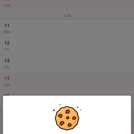
Sön
v.20
11
Mån
12
Tis
13
Ons
14
Tor
15
Fre
16
Lör
17
15:00
Klubblokal är bokad - Ordförande