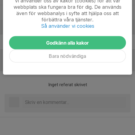
Vi använder oss av kakor (cookies) för att vår
webbplats ska fungera bra för dig. De används
14. Emil S.
även för webbanalys i syfte att hjälpa oss att
förbättra våra tjänster.
Så använder vi cookies
Ledare
Jenny Söderman
Tränare
Godkänn alla kakor
Bara nödvändiga
Referat
Inget referat skrivet