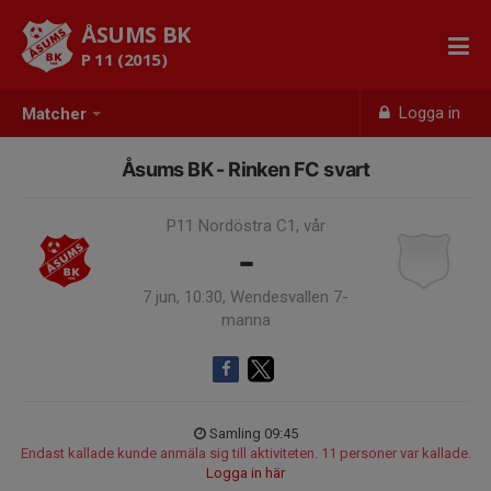
ÅSUMS BK
P 11 (2015)
Logga in
Matcher
Åsums BK - Rinken FC svart
P11 Nordöstra C1, vår
-
7 jun, 10:30, Wendesvallen 7-
manna
Samling 09:45
Endast kallade kunde anmäla sig till aktiviteten. 11 personer var kallade.
Logga in här