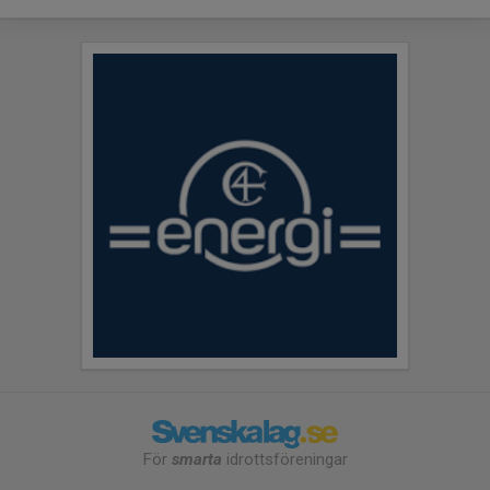
För
smarta
idrottsföreningar