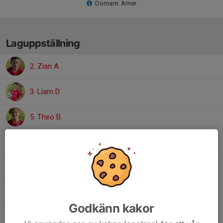
Domare: Amer
Laguppställning
2. Zian A.
3. Liam D.
5. Theo B.
6. Jacob F.
10. Albin M.
12. Harry P.
Godkänn kakor
13. Elian S.