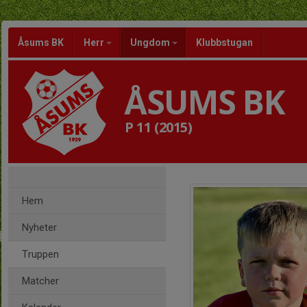
Åsums BK
Herr
Ungdom
Klubbstugan
ÅSUMS BK
P 11 (2015)
Hem
Nyheter
Truppen
Matcher