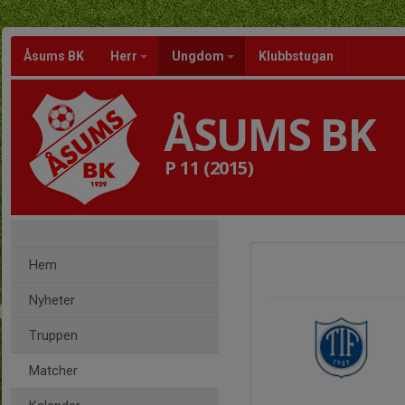
Åsums BK
Herr
Ungdom
Klubbstugan
ÅSUMS BK
P 11 (2015)
Hem
Nyheter
Truppen
Matcher