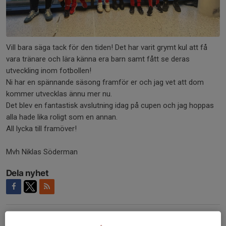
Vill bara säga tack för den tiden! Det har varit grymt kul att få
vara tränare och lära känna era barn samt fått se deras
utveckling inom fotbollen!
Ni har en spännande säsong framför er och jag vet att dom
kommer utvecklas ännu mer nu.
Det blev en fantastisk avslutning idag på cupen och jag hoppas
alla hade lika roligt som en annan.
All lycka till framöver!
Mvh Niklas Söderman
Dela nyhet
Kommentarer