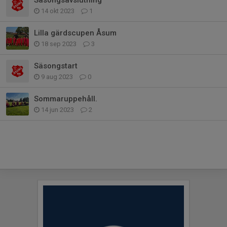
14 okt 2023
1
Lilla gärdscupen Åsum
18 sep 2023
3
Säsongstart
9 aug 2023
0
Sommaruppehåll.
14 jun 2023
2