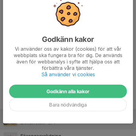
Jenny Holm
26 jan 2025
Tack ska du ha Niklas och tack för allt ni har gjort för
killarna! Heja Åsum ⚽️😊
Chafik Bouka
26 jan 2025
Godkänn kakor
👏👏👏
Vi använder oss av kakor (cookies) för att vår
Liridon Klinaku
26 jan 2025
webbplats ska fungera bra för dig. De används
Tack för allt Niklas och Christopher 🙌👋
även för webbanalys i syfte att hjälpa oss att
förbättra våra tjänster.
Jenny Söderman
28 jan 2025
Så använder vi cookies
Grymt jobbat, Niklas o Stoffe!! Ni har gjort en fantastisk
insats för klubben och för killarna ❤️🤩 ⚽️!!!
Godkänn alla kakor
Tidigare nyheter
Bara nödvändiga
Tack!
26 jan 2025
4
Säsongsavslutning