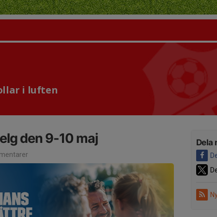
lar i luften
elg den 9-10 maj
Dela 
mentarer
De
De
Ny