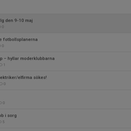
lg den 9-10 maj
0
de fotbollsplanerna
0
p – hyllar moderklubbarna
1
lektriker/elfirma sökes!
0
0
b i sorg
5