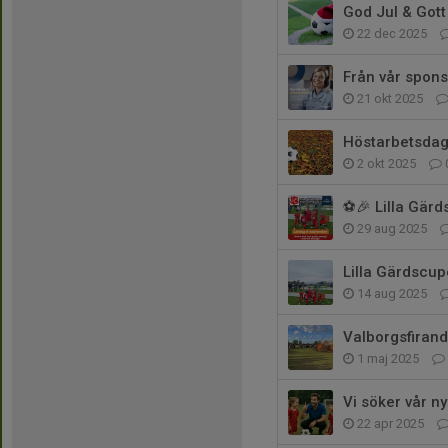
God Jul & Gott
22 dec 2025
Från vår spons
21 okt 2025
Höstarbetsdag
2 okt 2025
⚽🎉 Lilla Gär
29 aug 2025
Lilla Gärdscu
14 aug 2025
Valborgsfirand
1 maj 2025
Vi söker vår ny
22 apr 2025