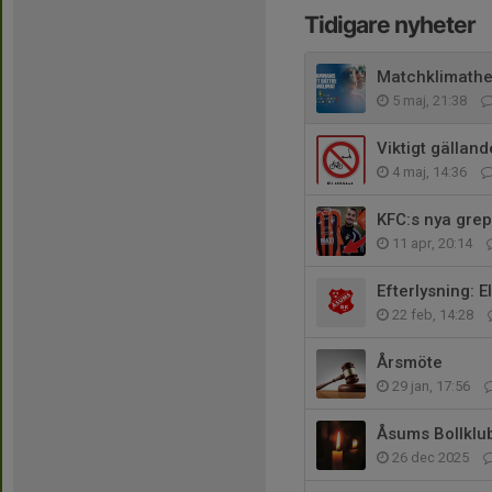
Tidigare nyheter
Matchklimathe
5 maj, 21:38
Viktigt gällan
4 maj, 14:36
KFC:s nya grep
11 apr, 20:14
Efterlysning: E
22 feb, 14:28
Årsmöte
29 jan, 17:56
Åsums Bollklub
26 dec 2025