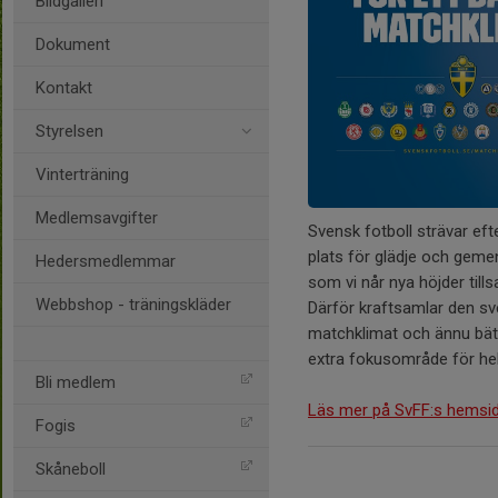
Bildgalleri
Dokument
Kontakt
Styrelsen
Vinterträning
Medlemsavgifter
Svensk fotboll strävar eft
plats för glädje och gemen
Hedersmedlemmar
som vi når nya höjder tills
Webbshop - träningskläder
Därför kraftsamlar den sv
matchklimat och ännu bätt
extra fokusområde för hel
Bli medlem
Läs mer på SvFF:s hemsi
Fogis
Skåneboll