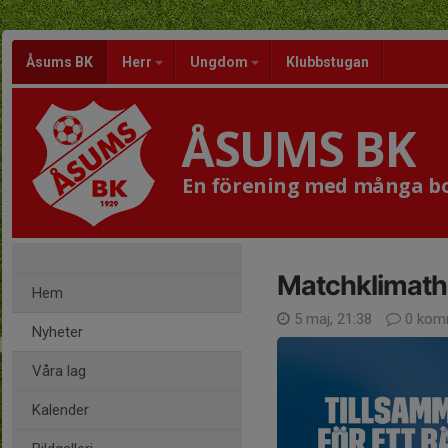
Åsums BK
Herr
Ungdom
Klubbstugan
ÅSUMS BK
En förening med många bol
Matchklimath
Hem
5 maj, 21:38
0 kom
Nyheter
Våra lag
Kalender