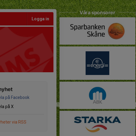
Våra sponsorer
Logga in
nyhet
la på Facebook
la på X
heter via RSS