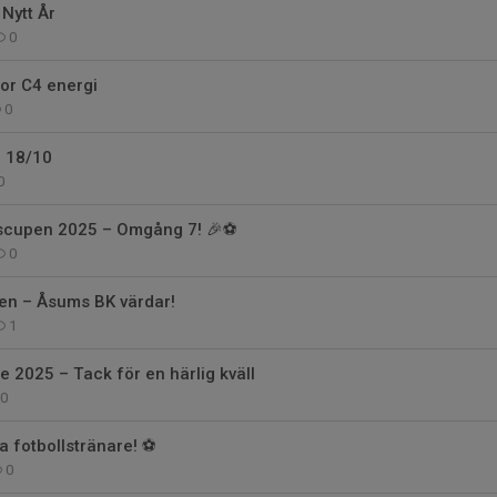
 Nytt År
0
or C4 energi
0
 18/10
0
dscupen 2025 – Omgång 7! 🎉⚽
0
pen – Åsums BK värdar!
1
e 2025 – Tack för en härlig kväll
0
a fotbollstränare! ⚽️
0