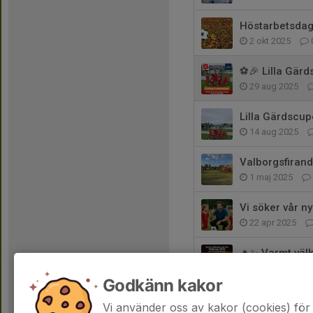
Höstarbetsdag
2 okt 2025
⚽🎉 Lilla Gär
29 aug 2025
Lilla Gärdscu
14 aug 2025
Valborgsfirand
1 maj 2025
Vi söker vår ny
22 apr 2025
🔥✨ Varmt väl
31 mar 2025
Godkänn kakor
Barndomarutbi
Vi använder oss av kakor (cookies) för 