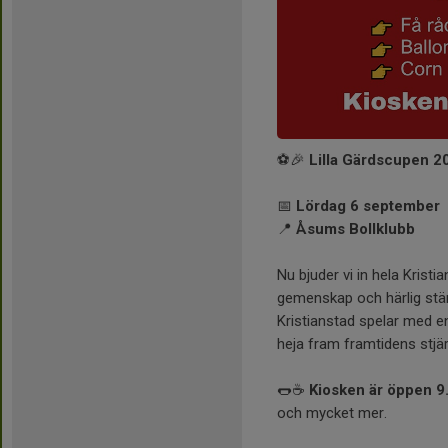
⚽🎉
Lilla Gärdscupen 
📅
Lördag 6 september
📍
Åsums Bollklubb
Nu bjuder vi in hela Kristia
gemenskap och härlig stäm
Kristianstad spelar med 
heja fram framtidens stjä
🌭☕
Kiosken är öppen 9
och mycket mer.