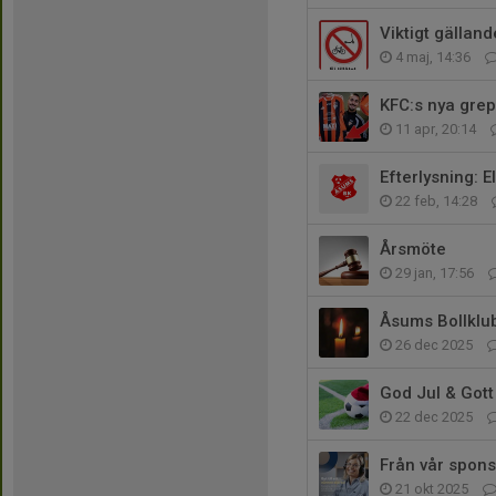
Viktigt gällan
4 maj, 14:36
KFC:s nya grep
11 apr, 20:14
Efterlysning: E
22 feb, 14:28
Årsmöte
29 jan, 17:56
Åsums Bollklub
26 dec 2025
God Jul & Gott
22 dec 2025
Från vår spons
21 okt 2025