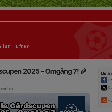
lar i luften
dscupen 2025 – Omgång 7! 🎉
Dela 
De
De
mentarer
Ny