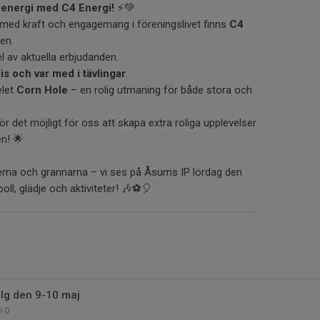
a energi med C4 Energi!
⚡💚
med kraft och engagemang i föreningslivet finns
C4
en.
l av aktuella erbjudanden.
is och var med i tävlingar
.
elet
Corn Hole
– en rolig utmaning för både stora och
!
 det möjligt för oss att skapa extra roliga upplevelser
n! 🌟
erna och grannarna – vi ses på Åsums IP lördag den
boll, glädje och aktiviteter! 🎶⚽🎈
lg den 9-10 maj
0