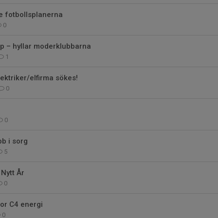
de fotbollsplanerna
0
p – hyllar moderklubbarna
1
lektriker/elfirma sökes!
0
0
b i sorg
5
 Nytt År
0
or C4 energi
0