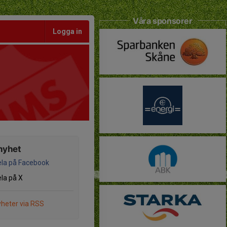
Våra sponsorer
Logga in
nyhet
la på Facebook
la på X
heter via RSS