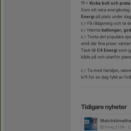
💚⚡
Kicka boll och prat
Som ett nära energibolag 
Energi
på plats under dag
👉 Få rådgivning och ta de
👉 Hämta
ballonger, god
👉 Testa det populära sp
små där fina priser väntar
Tack till
C4 Energi
som gör
både på och utanför plane
👉 Ta med familjen, vänn
6/9 för en dag fylld av fot
Tidigare nyheter
Matchklimathe
5 maj, 21:38