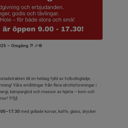
2025 – Omgång 7!
🎉⚽
nstadstrakten till en heldag fylld av fotbollsglädje,
ning! Våra småttingar från flera idrottsföreningar i
energi, kämparglöd och massor av hjärta – kom och
rnor! 💛🙌
.00–17.30
med grillade korvar, kaffe, glass, drycker