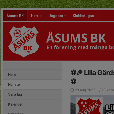
Åsums BK
Herr
Ungdom
Klubbstugan
ÅSUMS BK
En förening med många bol
⚽🎉 Lilla Gär
Hem
⚽
Nyheter
29 aug 2025
0 kom
Våra lag
Kalender