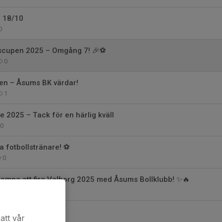
 18/10
0
dscupen 2025 – Omgång 7! 🎉⚽
0
pen – Åsums BK värdar!
1
e 2025 – Tack för en härlig kväll
0
a fotbollstränare! ⚽️
0
komna att fira Valborg 2025 med Åsums Bollklubb! ✨🔥
0
ldning
att vår