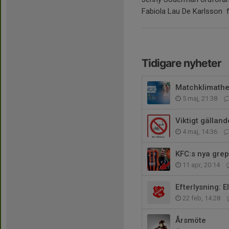
Fabiola Lau De Karlsson 
Tidigare nyheter
Matchklimathe
5 maj, 21:38
Viktigt gällan
4 maj, 14:36
KFC:s nya grep
11 apr, 20:14
Efterlysning: E
22 feb, 14:28
Årsmöte