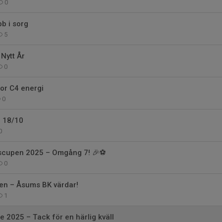
0
b i sorg
5
 Nytt År
0
or C4 energi
0
 18/10
0
dscupen 2025 – Omgång 7! 🎉⚽
0
pen – Åsums BK värdar!
1
e 2025 – Tack för en härlig kväll