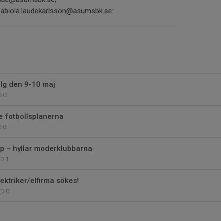
fabiola.laudekarlsson@asumsbk.se:
lg den 9-10 maj
0
de fotbollsplanerna
0
p – hyllar moderklubbarna
1
lektriker/elfirma sökes!
0