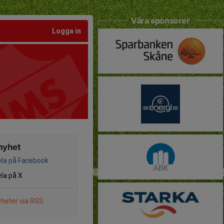
Våra sponsorer
Logga in
nyhet
la på Facebook
la på X
heter via RSS