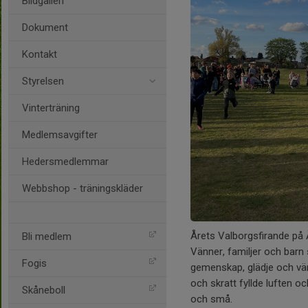
Bildgalleri
Dokument
Kontakt
Styrelsen
Vinterträning
Medlemsavgifter
Hedersmedlemmar
Webbshop - träningskläder
Årets Valborgsfirande på Å
Bli medlem
Vänner, familjer och bar
Fogis
gemenskap, glädje och vär
och skratt fyllde luften o
Skåneboll
och små.