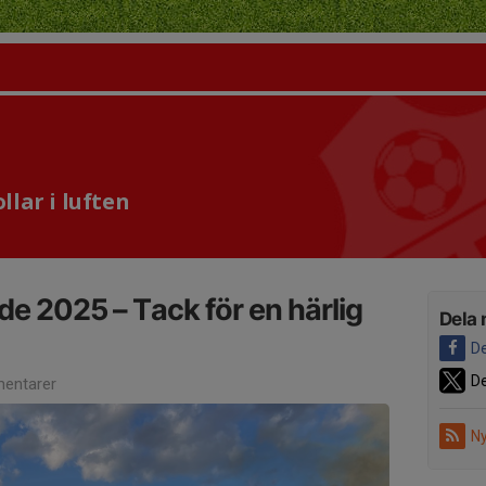
lar i luften
de 2025 – Tack för en härlig
Dela 
De
De
entarer
Ny