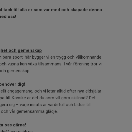
varmt tack till alla er som var med och skapade denna
med oss!
gghet och gemenskap
 bara sport; här bygger vi en trygg och välkomnande
ch vuxna kan växa tillsammans. I vår förening tror vi
t och gemenskap.
behöver dig!
llt engagemang, och vi letar alltid efter nya eldsjälar
a till. Kanske är det du som vill göra skillnad? Det
ra sig – varje insats är värdefull och bidrar till
g och vår gemensamma glädje.
ta oss gärna!
nde@asumsbk.se,