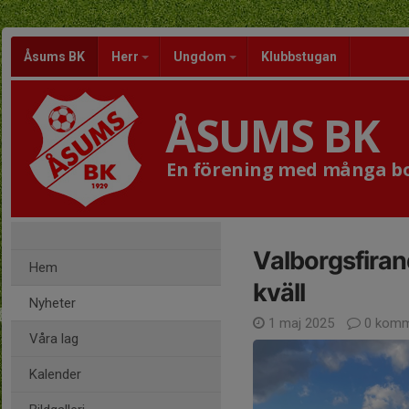
Åsums BK
Herr
Ungdom
Klubbstugan
ÅSUMS BK
En förening med många bol
Valborgsfiran
Hem
kväll
Nyheter
1 maj 2025
0 komm
Våra lag
Kalender