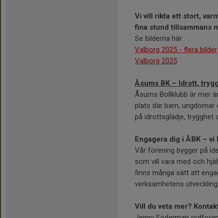
Vi vill rikta ett stort, 
fina stund tillsammans 
Se bilderna här:
Valborg 2025 - flera bilder
Valborg 2025
Åsums BK – Idrott, try
Åsums Bollklubb är mer än
plats där barn, ungdomar o
på idrottsglädje, trygghe
Engagera dig i ÅBK – vi 
Vår förening bygger på idee
som vill vara med och hjälp
finns många sätt att engage
verksamhetens utvecklin
Vill du veta mer? Kontak
Jenny Söderman ordfora