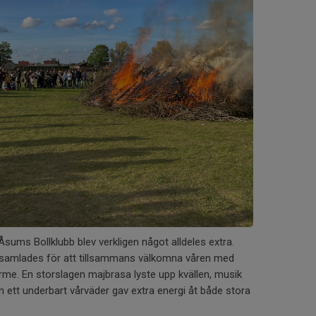
sums Bollklubb blev verkligen något alldeles extra.
n samlades för att tillsammans välkomna våren med
me. En storslagen majbrasa lyste upp kvällen, musik
ch ett underbart vårväder gav extra energi åt både stora