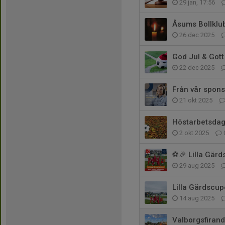
29 jan, 17:56
Åsums Bollklub
26 dec 2025
God Jul & Gott
22 dec 2025
Från vår spons
21 okt 2025
Höstarbetsdag
2 okt 2025
⚽🎉 Lilla Gär
29 aug 2025
Lilla Gärdscu
14 aug 2025
Valborgsfirand