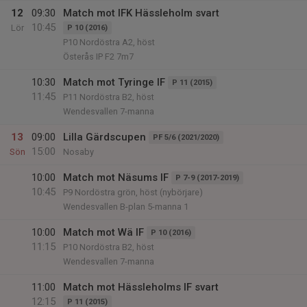
12
09:30
Match mot IFK Hässleholm svart
10:45
Lör
P 10 (2016)
P10 Nordöstra A2, höst
Österås IP F2 7m7
10:30
Match mot Tyringe IF
P 11 (2015)
11:45
P11 Nordöstra B2, höst
Wendesvallen 7-manna
13
09:00
Lilla Gärdscupen
PF 5/6 (2021/2020)
15:00
Sön
Nosaby
10:00
Match mot Näsums IF
P 7-9 (2017-2019)
10:45
P9 Nordöstra grön, höst (nybörjare)
Wendesvallen B-plan 5-manna 1
10:00
Match mot Wä IF
P 10 (2016)
11:15
P10 Nordöstra B2, höst
Wendesvallen 7-manna
11:00
Match mot Hässleholms IF svart
12:15
P 11 (2015)