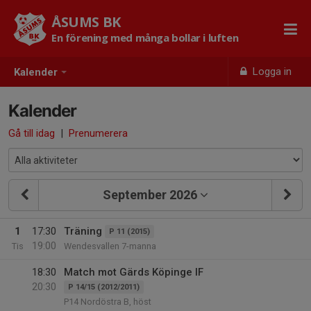
ÅSUMS BK
En förening med många bollar i luften
Logga in
Kalender
Kalender
Gå till idag
|
Prenumerera
September 2026
1
17:30
Träning
P 11 (2015)
19:00
Tis
Wendesvallen 7-manna
18:30
Match mot Gärds Köpinge IF
20:30
P 14/15 (2012/2011)
P14 Nordöstra B, höst