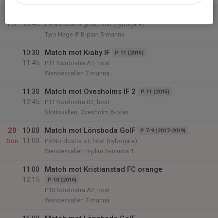
19
10:00
Match mot Tyringe IF blå
P 7-9 (2017-2019)
10:45
Lör
P9 Nordöstra grön, höst (nybörjare)
Tyrs Hage IP B-plan 5-manna
10:30
Match mot Kiaby IF
P 11 (2015)
11:45
P11 Nordöstra A1, höst
Wendesvallen 7-manna
11:30
Match mot Ovesholms IF 2
P 11 (2015)
12:45
P11 Nordöstra B2, höst
Slottsvallen, Ovesholm A-plan
20
10:00
Match mot Lönsboda GoIF
P 7-9 (2017-2019)
11:00
Sön
P9 Nordöstra vit, höst (nybörjare)
Wendesvallen B-plan 5-manna 1
11:00
Match mot Kristianstad FC orange
12:15
P 10 (2016)
P10 Nordöstra A2, höst
Wendesvallen 7-manna