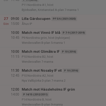
P11 Nordöstra A1, höst
Björkvallen, Kristianstad A-plan 7-manna 1
27
09:00
Lilla Gärdscupen
PF 5/6 (2021/2020)
15:00
Sön
Åhus IP
10:00
Match mot Vinnö IF blå
P 7-9 (2017-2019)
10:45
P9 Nordöstra grön, höst (nybörjare)
Wendesvallen B-plan 5-manna 1
10:00
Match mot Glimåkra IF
P 10 (2016)
11:15
P10 Nordöstra B2, höst
Wendesvallen 7-manna
11:30
Match mot Nosaby IF vit
P 10 (2016)
12:45
P10 Nordöstra A2, höst
Nya Vallbjörka D-plan 7-manna 2
12:00
Match mot Hässleholms IF grön
14:00
P 14/15 (2012/2011)
P14 Nordöstra B, höst
Wendesvallen B-plan 9-manna