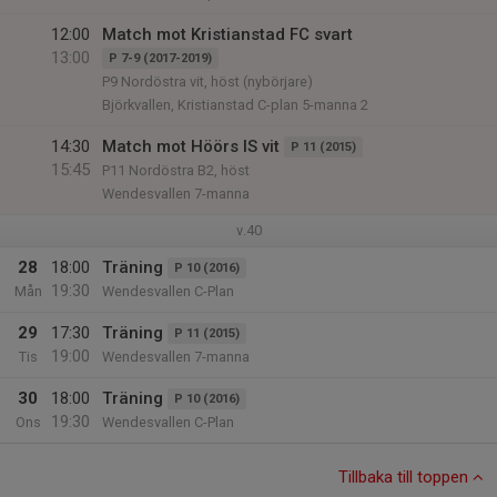
12:00
Match mot Kristianstad FC svart
13:00
P 7-9 (2017-2019)
P9 Nordöstra vit, höst (nybörjare)
Björkvallen, Kristianstad C-plan 5-manna 2
14:30
Match mot Höörs IS vit
P 11 (2015)
15:45
P11 Nordöstra B2, höst
Wendesvallen 7-manna
v.40
28
18:00
Träning
P 10 (2016)
19:30
Mån
Wendesvallen C-Plan
29
17:30
Träning
P 11 (2015)
19:00
Tis
Wendesvallen 7-manna
30
18:00
Träning
P 10 (2016)
19:30
Ons
Wendesvallen C-Plan
Tillbaka till toppen