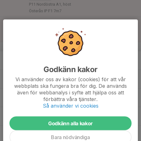
P11 Nordöstra A1, höst
Österås IP F1 7m7
12:00
Match mot Nosaby IF
P 14/15 (2012/2011)
14:00
P14 Nordöstra B, höst
Wendesvallen B-plan 9-manna
v.38
14
18:00
Träning
P 10 (2016)
19:30
Mån
Wendesvallen C-Plan
Godkänn kakor
15
17:30
Träning
P 11 (2015)
Vi använder oss av kakor (cookies) för att vår
19:00
Tis
Wendesvallen 7-manna
webbplats ska fungera bra för dig. De används
även för webbanalys i syfte att hjälpa oss att
16
18:00
Träning
P 10 (2016)
förbättra våra tjänster.
19:30
Ons
Wendesvallen C-Plan
Så använder vi cookies
17
17:30
Träning
P 11 (2015)
19:00
Tor
Wendesvallen 7-manna
Godkänn alla kakor
18
Bara nödvändiga
Fre