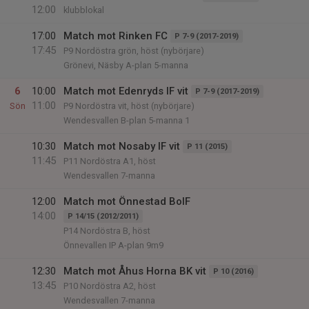
12:00
klubblokal
17:00
Match mot Rinken FC
P 7-9 (2017-2019)
17:45
P9 Nordöstra grön, höst (nybörjare)
Grönevi, Näsby A-plan 5-manna
6
10:00
Match mot Edenryds IF vit
P 7-9 (2017-2019)
11:00
Sön
P9 Nordöstra vit, höst (nybörjare)
Wendesvallen B-plan 5-manna 1
10:30
Match mot Nosaby IF vit
P 11 (2015)
11:45
P11 Nordöstra A1, höst
Wendesvallen 7-manna
12:00
Match mot Önnestad BoIF
14:00
P 14/15 (2012/2011)
P14 Nordöstra B, höst
Önnevallen IP A-plan 9m9
12:30
Match mot Åhus Horna BK vit
P 10 (2016)
13:45
P10 Nordöstra A2, höst
Wendesvallen 7-manna