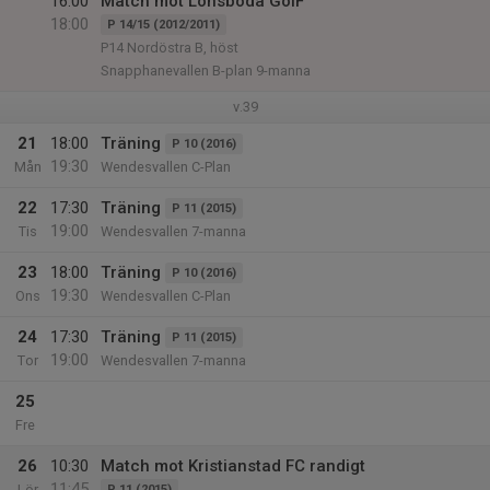
16:00
Match mot Lönsboda GoIF
18:00
P 14/15 (2012/2011)
P14 Nordöstra B, höst
Snapphanevallen B-plan 9-manna
v.39
21
18:00
Träning
P 10 (2016)
19:30
Mån
Wendesvallen C-Plan
22
17:30
Träning
P 11 (2015)
19:00
Tis
Wendesvallen 7-manna
23
18:00
Träning
P 10 (2016)
19:30
Ons
Wendesvallen C-Plan
24
17:30
Träning
P 11 (2015)
19:00
Tor
Wendesvallen 7-manna
25
Fre
26
10:30
Match mot Kristianstad FC randigt
11:45
Lör
P 11 (2015)