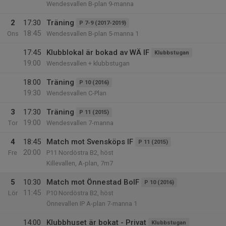
Wendesvallen B-plan 9-manna
2
17:30
Träning
P 7-9 (2017-2019)
18:45
Ons
Wendesvallen B-plan 5-manna 1
17:45
Klubblokal är bokad av WÄ IF
Klubbstugan
19:00
Wendesvallen + klubbstugan
18:00
Träning
P 10 (2016)
19:30
Wendesvallen C-Plan
3
17:30
Träning
P 11 (2015)
19:00
Tor
Wendesvallen 7-manna
4
18:45
Match mot Svensköps IF
P 11 (2015)
20:00
Fre
P11 Nordöstra B2, höst
Killevallen, A-plan, 7m7
5
10:30
Match mot Önnestad BoIF
P 10 (2016)
11:45
Lör
P10 Nordöstra B2, höst
Önnevallen IP A-plan 7-manna 1
14:00
Klubbhuset är bokat - Privat
Klubbstugan