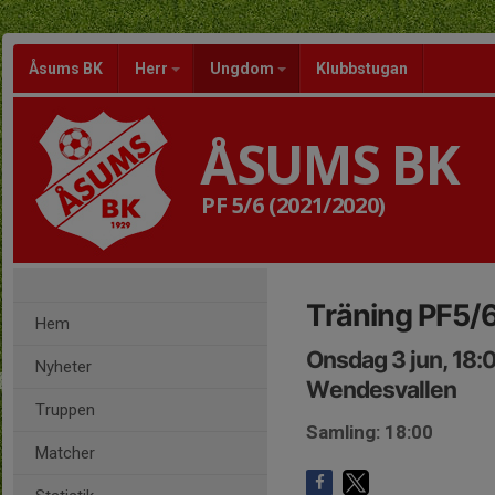
Åsums BK
Herr
Ungdom
Klubbstugan
ÅSUMS BK
PF 5/6 (2021/2020)
Träning PF5/
Hem
Onsdag 3 jun, 18:
Nyheter
Wendesvallen
Truppen
Samling: 18:00
Matcher