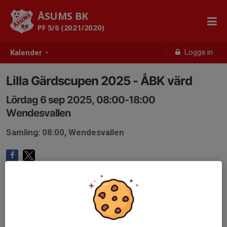
ÅSUMS BK
PF 5/6 (2021/2020)
Logga in
Kalender
Lilla Gärdscupen 2025 - ÅBK värd
Lördag 6 sep 2025, 08:00-18:00
Wendesvallen
Samling: 08:00, Wendesvallen