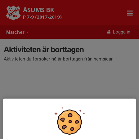
ÅSUMS BK
P 7-9 (2017-2019)
Logga in
Matcher
Aktiviteten är borttagen
Aktiviteten du försöker nå är borttagen från hemsidan.