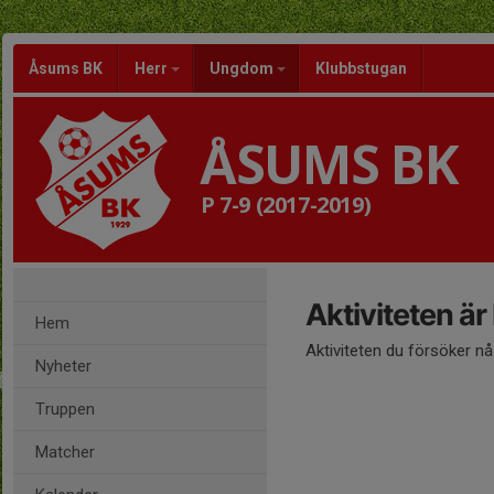
Åsums BK
Herr
Ungdom
Klubbstugan
ÅSUMS BK
P 7-9 (2017-2019)
Aktiviteten är
Hem
Aktiviteten du försöker n
Nyheter
Truppen
Matcher