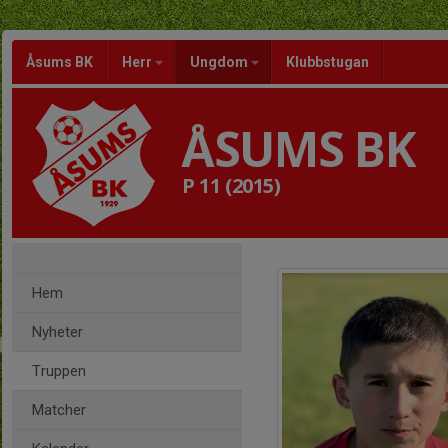
Åsums BK
Herr
Ungdom
Klubbstugan
ÅSUMS BK
P 11 (2015)
Hem
Nyheter
Truppen
Matcher