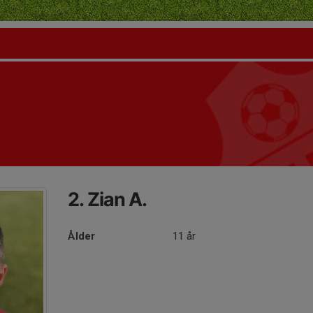
2. Zian A.
Ålder
11 år