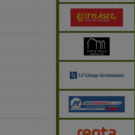
-
-
-
-
-
-
-