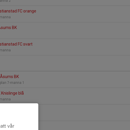
manna 2
stianstad FC orange
7-manna
 Åsums BK
stianstad FC svart
7-manna
- Åsums BK
-plan 7-manna 1
 Knislinge blå
7-manna
BK Svart - Åsums BK
n 7-manna 3
att vår
larps IF blå