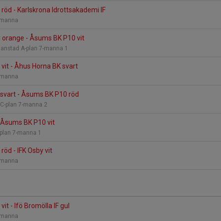
öd - Karlskrona Idrottsakademi IF
7-manna
C orange - Åsums BK P10 vit
stianstad A-plan 7-manna 1
it - Åhus Horna BK svart
7-manna
F svart - Åsums BK P10 röd
 C-plan 7-manna 2
- Åsums BK P10 vit
-plan 7-manna 1
öd - IFK Osby vit
7-manna
t - Ifö Bromölla IF gul
7-manna