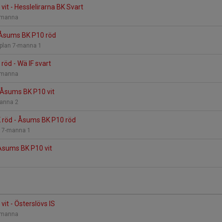
it - Hesslelirarna BK Svart
7-manna
- Åsums BK P10 röd
-plan 7-manna 1
öd - Wä IF svart
7-manna
 Åsums BK P10 vit
manna 2
 röd - Åsums BK P10 röd
 2 7-manna 1
 Åsums BK P10 vit
it - Österslövs IS
7-manna