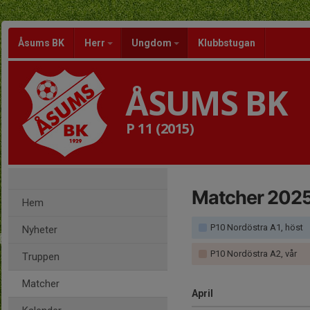
Åsums BK
Herr
Ungdom
Klubbstugan
ÅSUMS BK
P 11 (2015)
Matcher 202
Hem
P10 Nordöstra A1, höst
Nyheter
P10 Nordöstra A2, vår
Truppen
Matcher
April