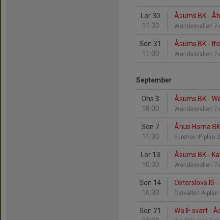
Lör 30
Åsums BK - Åh
11:30
Wendesvallen 
Sön 31
Åsums BK - Ifö
11:00
Wendesvallen 
September
Ons 3
Åsums BK - Wä
18:00
Wendesvallen 
Sön 7
Åhus Horna BK
11:30
Furehov IP plan
Lör 13
Åsums BK - Kar
10:30
Wendesvallen 
Sön 14
Österslövs IS 
16:30
Östvallen A-pla
Sön 21
Wä IF svart - 