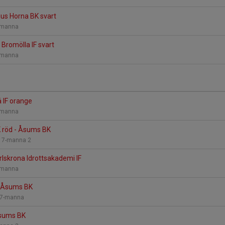
us Horna BK svart
7-manna
 Bromölla IF svart
7-manna
 IF orange
7-manna
 röd - Åsums BK
 2 7-manna 2
lskrona Idrottsakademi IF
7-manna
- Åsums BK
n 7-manna
Åsums BK