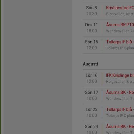
Sön 8
Kristianstad F
10:30
Björkvallen, Kri
Ons 11
Åsums BK P10 r
18:00
Wendesvallen 
Sön 15
Tollarps IF blå
12:00
Tollarps IP C-pl
Augusti
Lör 16
IFK Knislinge 
12:00
Helgevallen B-p
Sön 17
Åsums BK - Nos
10:00
Wendesvallen 
Lör 23
Tollarps IF bl
10:00
Tollarps IP C-pl
Sön 24
Åsums BK - Hes
10:00
Wendesvallen 