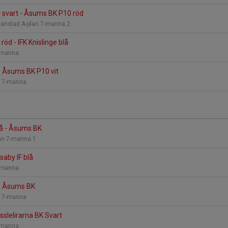
C svart - Åsums BK P10 röd
stianstad A-plan 7-manna 2
öd - IFK Knislinge blå
7-manna
 - Åsums BK P10 vit
an 7-manna
blå - Åsums BK
lan 7-manna 1
aby IF blå
7-manna
å - Åsums BK
an 7-manna
slelirarna BK Svart
7-manna