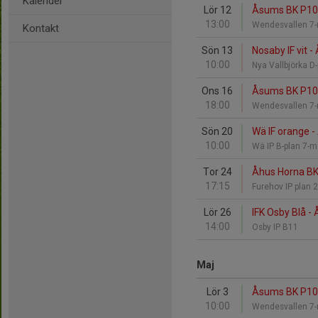
Kalender
Lör 12
Åsums BK P10 v
13:00
Wendesvallen 
Kontakt
Sön 13
Nosaby IF vit 
10:00
Nya Vallbjörka D
Ons 16
Åsums BK P10 r
18:00
Wendesvallen 
Sön 20
Wä IF orange -
10:00
Wä IP B-plan 7-
Tor 24
Åhus Horna BK
17:15
Furehov IP plan
Lör 26
IFK Osby Blå -
14:00
Osby IP B11
Maj
Lör 3
Åsums BK P10 v
10:00
Wendesvallen 