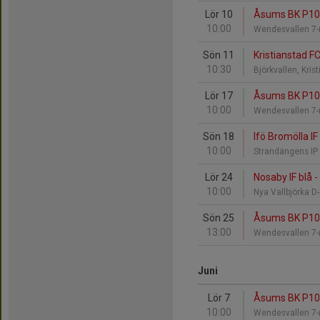
Lör 10
Åsums BK P10 r
10:00
Wendesvallen 
Sön 11
Kristianstad F
10:30
Björkvallen, Kri
Lör 17
Åsums BK P10 v
10:00
Wendesvallen 
Sön 18
Ifö Bromölla I
10:00
Strandängens IP
Lör 24
Nosaby IF blå 
10:00
Nya Vallbjörka D
Sön 25
Åsums BK P10 r
13:00
Wendesvallen 
Juni
Lör 7
Åsums BK P10 vi
10:00
Wendesvallen 