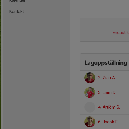
Kalender
Kontakt
Endast ka
Laguppställning
2. Zian A.
3. Liam D.
4. Artjöm S.
6. Jacob F.