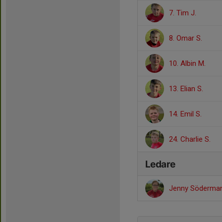
7. Tim J.
8. Omar S.
10. Albin M.
13. Elian S.
14. Emil S.
24. Charlie S.
Ledare
Jenny Söderma