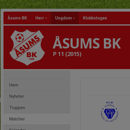
Åsums BK
Herr
Ungdom
Klubbstugan
ÅSUMS BK
P 11 (2015)
Hem
Nyheter
Truppen
Matcher