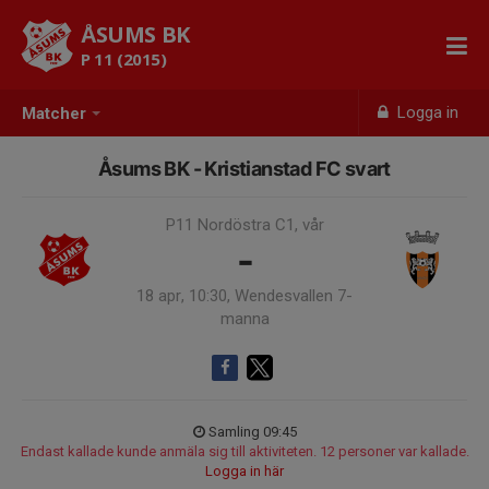
ÅSUMS BK
P 11 (2015)
Logga in
Matcher
Åsums BK - Kristianstad FC svart
P11 Nordöstra C1, vår
-
18 apr, 10:30, Wendesvallen 7-
manna
Samling 09:45
Endast kallade kunde anmäla sig till aktiviteten. 12 personer var kallade.
Logga in här