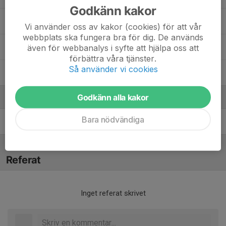
Godkänn kakor
11. Adam A.
Vi använder oss av kakor (cookies) för att vår
webbplats ska fungera bra för dig. De används
14. Emil S.
även för webbanalys i syfte att hjälpa oss att
förbättra våra tjänster.
Så använder vi cookies
20. Cornelis B.
Godkänn alla kakor
Ledare
Bara nödvändiga
Jenny Söderman
Tränare
Referat
Inget referat skrivet