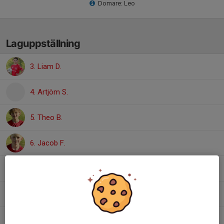
Domare: Leo
Laguppställning
3. Liam D.
4. Artjöm S.
5. Theo B.
6. Jacob F.
7. Tim J.
8. Omar S.
10. Albin M.