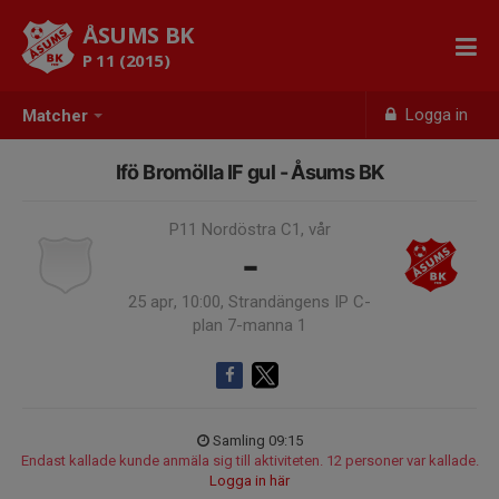
ÅSUMS BK
P 11 (2015)
Logga in
Matcher
Ifö Bromölla IF gul - Åsums BK
P11 Nordöstra C1, vår
-
25 apr, 10:00, Strandängens IP C-
plan 7-manna 1
Samling 09:15
Endast kallade kunde anmäla sig till aktiviteten. 12 personer var kallade.
Logga in här