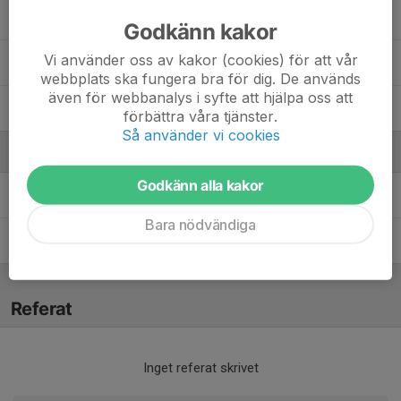
10. Albin M.
Godkänn kakor
Vi använder oss av kakor (cookies) för att vår
14. Emil S.
webbplats ska fungera bra för dig. De används
även för webbanalys i syfte att hjälpa oss att
20. Cornelis B.
förbättra våra tjänster.
Så använder vi cookies
Ledare
Godkänn alla kakor
Jenny Söderman
Tränare
Bara nödvändiga
Rickard Håkanson
Tränare
Referat
Inget referat skrivet