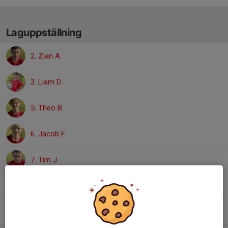
Laguppställning
2. Zian A.
3. Liam D.
5. Theo B.
6. Jacob F.
7. Tim J.
8. Omar S.
9. Kevin H.