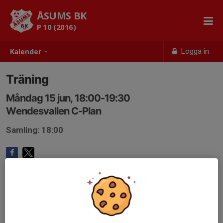
ÅSUMS BK
P 10 (2016)
Logga in
Kalender
Träning
Måndag 15 jun, 18:00-19:30
Wendesvallen C-Plan
Samling: 18:00