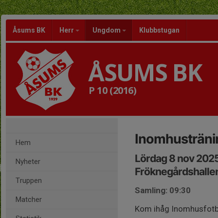
Åsums BK
Herr
Ungdom
Klubbstugan
ÅSUMS BK
P 10 (2016)
Inomhusträni
Hem
Lördag 8 nov 202
Nyheter
Fröknegårdshalle
Truppen
Samling: 09:30
Matcher
Kom ihåg Inomhusfotbo